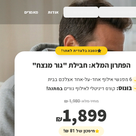
השירותים שלנו
אזורי שירות
אודות
מאמרים
הטבה בלעדית לאתר!
הפתרון המלא: חבילת "גור מנצח"
6 מפגשי אילוף אחד-על-אחד אצלכם בבית
בונוס:
קורס דיגיטלי לאילוף גורים
במתנה!
מחיר מלא:
1,980 ₪
1,899
₪
חיסכון של 81 ₪!