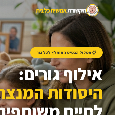
תקשורת
אנושית כלבית
מסלול הבסיס המומלץ לכל גור
אילוף גורים:
היסודות המנצח
לחיים משותפים 